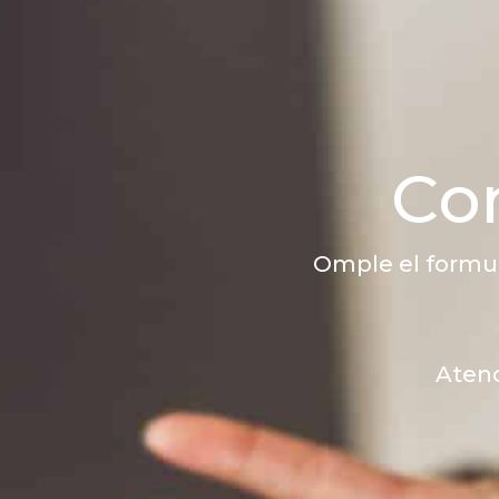
Con
Omple el formul
Atenc