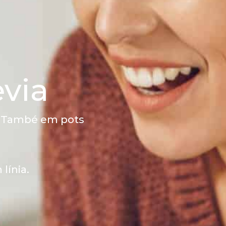
èvia
t. També em pots
línia.