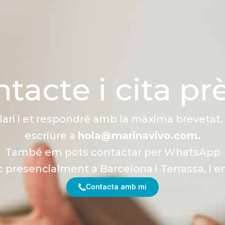
tacte i cita pr
ari i et respondré amb la màxima breveta
escriure a
hola@marinavivo.com.
També em pots contactar per WhatsApp
 presencialment a Barcelona i Terrassa, i en 
Contacta amb mi