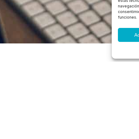
estas tecn
navegación o
consentimie
funciones.
A
On passo consulta
Terrassa