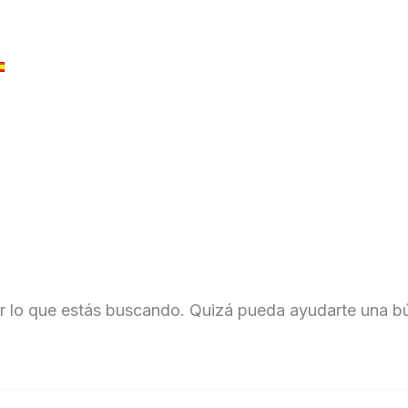
NICIO
PSICOTERAPIA
PAREJA
SEXOLOGÍA
CÓMO
 lo que estás buscando. Quizá pueda ayudarte una b