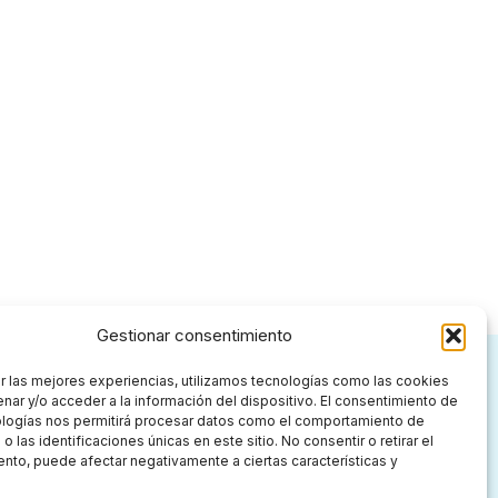
Gestionar consentimiento
r las mejores experiencias, utilizamos tecnologías como las cookies
nar y/o acceder a la información del dispositivo. El consentimiento de
ologías nos permitirá procesar datos como el comportamiento de
Dónde paso consulta
hola@marinavivo.com
 las identificaciones únicas en este sitio. No consentir o retirar el
hola@marinavivo.com
nto, puede afectar negativamente a ciertas características y
Ronda Universitat, nº 7 – 2º 2ª,
08007 Barcelona