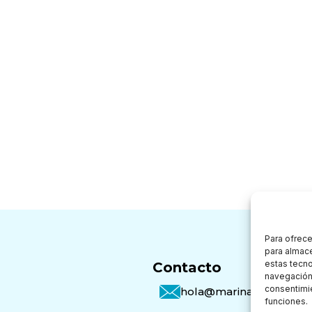
Para ofrece
para almace
estas tecn
Contacto
navegación o
consentimie
hola@marinavivo.com
funciones.