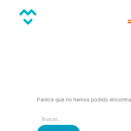
Buscar
Ir
por:
I
al
contenido
confiança
Parece que no hemos podido encontrar