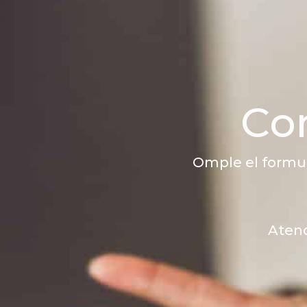
Con
Omple el formul
Atenc