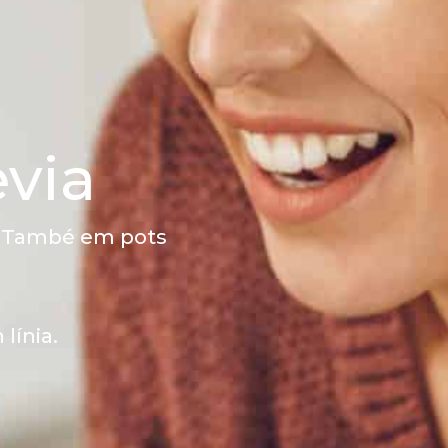
èvia
t. També em pots
línia.