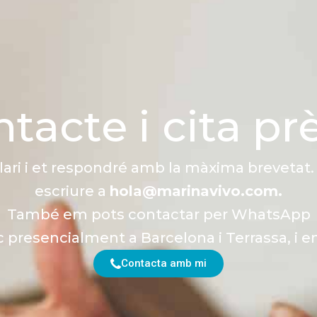
tacte i cita pr
ari i et respondré amb la màxima breveta
escriure a
hola@marinavivo.com.
També em pots contactar per WhatsApp
 presencialment a Barcelona i Terrassa, i en 
Contacta amb mi