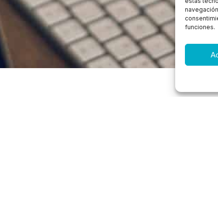
estas tecn
navegación o
consentimie
funciones.
A
On passo consulta
Terrassa